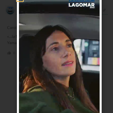
elber galarga
hace 1 año
Carolina Cosse no es contadora, es ingeniera.
«…la fórmula integrada por nuestro exintendente
Yamandú Orsi y la cra. Carolina Cosse…»
0
0
Responder