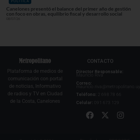
POLÍTICA
Canelones presentó el balance del primer año de gestión
con foco en obras, equilibrio fiscal y desarrollo social
08/07/26
CONTACTO
Plataforma de medios de
Director Responsable:
Mauricio Riva
comunicación con portal
Correo:
de noticias, Informativo
mauricio.riva@metropolitano.u
de radios y TV en Ciudad
Teléfono:
2 698 78 66
de la Costa, Canelones
Celular:
091 673 129