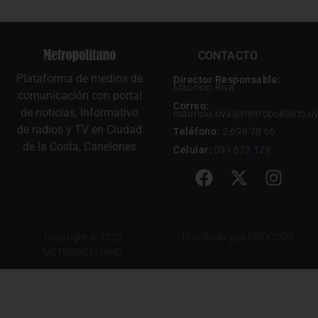
CONTACTO
Plataforma de medios de
Director Responsable:
Mauricio Riva
comunicación con portal
Correo:
de noticias, Informativo
mauricio.riva@metropolitano.u
de radios y TV en Ciudad
Teléfono:
2 698 78 66
de la Costa, Canelones
Celular:
091 673 129
Diseñado por
PROCODE
Copyright © 2026
METROPOLITANO