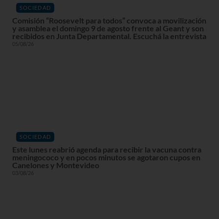
SOCIEDAD
Comisión “Roosevelt para todos” convoca a movilización
y asamblea el domingo 9 de agosto frente al Geant y son
recibidos en Junta Departamental. Escuchá la entrevista
05/08/26
SOCIEDAD
Este lunes reabrió agenda para recibir la vacuna contra
meningococo y en pocos minutos se agotaron cupos en
Canelones y Montevideo
03/08/26