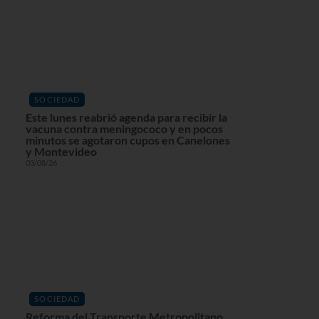
SOCIEDAD
Este lunes reabrió agenda para recibir la
vacuna contra meningococo y en pocos
minutos se agotaron cupos en Canelones
y Montevideo
03/08/26
SOCIEDAD
Reforma del Transporte Metropolitano