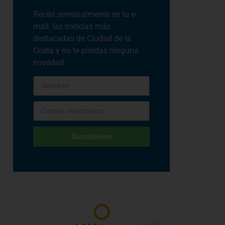
Recibí semanalmente en tu e-
mail, las noticias más
destacadas de Ciudad de la
Costa y no te pierdas ninguna
novedad
Suscribirme