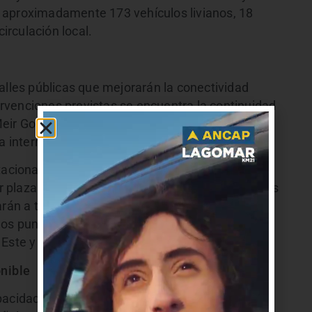
 aproximadamente 173 vehículos livianos, 18
circulación local.
alles públicas que mejorarán la conectividad
tervenciones previstas se encuentra la continuidad
ir Golda, Antares y Baltasar Brum, así como la
a interna que dividirá el predio en dos sectores.
stacionamientos de cinco niveles con capacidad
plazas de estacionamiento en la vía pública. Los
rán a través de la calzada de servicio norte de
mos puntos de conexión existentes en las
 Este y Avenida Central.
nible
pacidad del sistema de transporte colectivo para