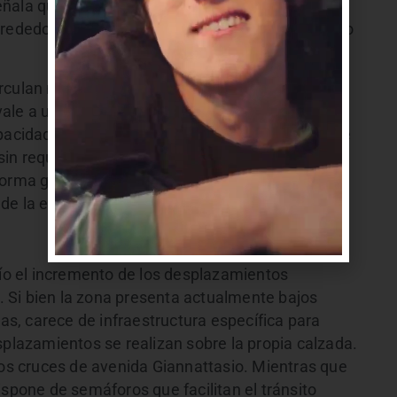
eñala que, aun en un escenario de máxima
lrededor de 200 pasajeros adicionales por sentido
irculan más de 20 ómnibus por hora en los
ale a una frecuencia promedio de tres minutos
apacidad remanente del sistema resulta suficiente
sin requerir modificaciones inmediatas. Además,
 forma gradual durante una década, permitiendo
 de la evolución de la demanda.
fío el incremento de los desplazamientos
 Si bien la zona presenta actualmente bajos
ias, carece de infraestructura específica para
splazamientos se realizan sobre la propia calzada.
los cruces de avenida Giannattasio. Mientras que
ispone de semáforos que facilitan el tránsito