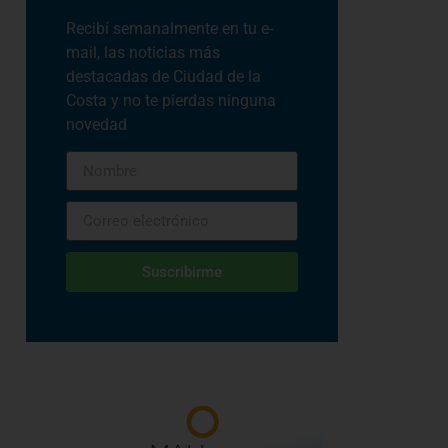
Recibí semanalmente en tu e-
mail, las noticias más
destacadas de Ciudad de la
Costa y no te pierdas ninguna
novedad
Suscribirme