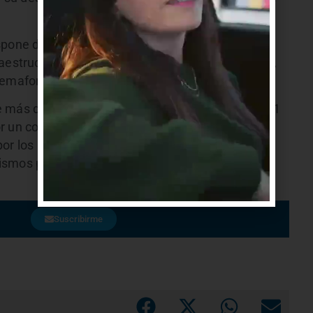
spone de transporte público sobre la avenida
aestructura peatonal y en la seguridad de cruces,
emaforización en puntos críticos.
e más de 1.100 unidades habitacionales y unso 21
r un consorcio privado vinculado a profesionales
or los arquitecto Carlos Ott y Carlos Ponce de
ismos públicos como la Agencia Nacional de
Suscribirme