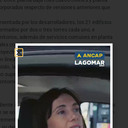
e entre planta baja más cuatro niveles y planta
ncorporados respecto de versiones anteriores que
entada por los desarrolladores, los 21 edificios
ormados por dos o tres torres cada uno, e
mitorios, además de servicios comunes en planta
ales comerciales y áreas técnicas.
yecto es la reducción de altura en las torres
en línea con observaciones realizadas por
tido, la Intendencia de Canelones había
no superaran los diez pisos, como forma de
entorno urbano existente.
ediente incorpora un estudio de impacto de tránsito
e se sostiene que la red vial de la zona cuenta con
cremento de movilidad que generará el
su desarrollo gradual en un período estimado de