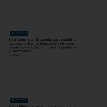
SOCIEDAD
Este lunes reabrió agenda para recibir la
vacuna contra meningococo y en pocos
minutos se agotaron cupos en Canelones
y Montevideo
03/08/26
SOCIEDAD
Tres chilenos y un uruguayo a la Justicia