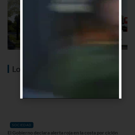
Lo más visto
SOCIEDAD
El Gobierno declara alerta roja en la costa por ciclón