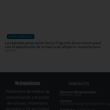
EMPRESARIALES
La segunda generación de La Trigueña da un nuevo paso
con la adquisición de la marca de alfajores Juana la Loca
21/07/26
CONTACTO
Plataforma de medios de
Director Responsable:
Mauricio Riva
comunicación con portal
Correo:
de noticias, Informativo
mauricio.riva@metropolitano.u
de radios y TV en Ciudad
Teléfono:
2 698 78 66