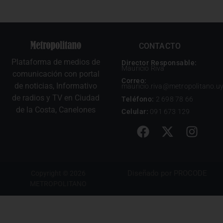
CONTACTO
Plataforma de medios de
Director Responsable:
Mauricio Riva
comunicación con portal
Correo:
de noticias, Informativo
mauricio.riva@metropolitano.u
de radios y TV en Ciudad
Teléfono:
2 698 78 66
de la Costa, Canelones
Celular:
091 673 129
Diseñado por
PROCODE
Copyright © 2026
METROPOLITANO