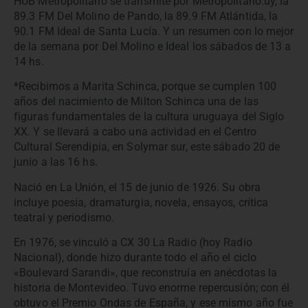
HUB Metropolitano se transmite por Metropolitano.uy, la
89.3 FM Del Molino de Pando, la 89.9 FM Atlántida, la
90.1 FM Ideal de Santa Lucía. Y un resumen con lo mejor
de la semana por Del Molino e Ideal los sábados de 13 a
14 hs.
*Recibimos a Marita Schinca, porque se cumplen 100
años del nacimiento de Milton Schinca una de las
figuras fundamentales de la cultura uruguaya del Siglo
XX. Y se llevará a cabo una actividad en el Centro
Cultural Serendipia, en Solymar sur, este sábado 20 de
junio a las 16 hs.
Nació en La Unión, el 15 de junio de 1926. Su obra
incluye poesía, dramaturgia, novela, ensayos, crítica
teatral y periodismo.
En 1976, se vinculó a CX 30 La Radio (hoy Radio
Nacional), donde hizo durante todo el año el ciclo
«Boulevard Sarandi», que reconstruía en anécdotas la
historia de Montevideo. Tuvo enorme repercusión; con él
obtuvo el Premio Ondas de España, y ese mismo año fue