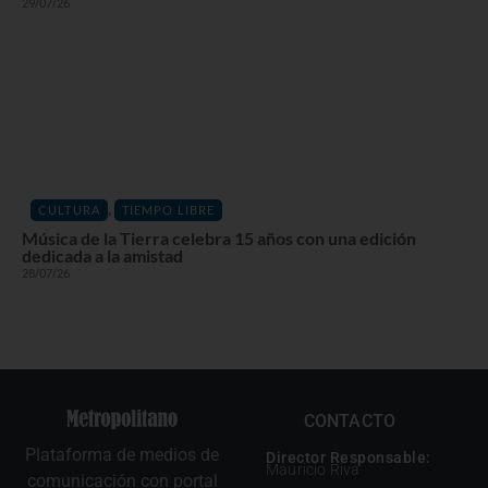
29/07/26
,
CULTURA
TIEMPO LIBRE
Música de la Tierra celebra 15 años con una edición
dedicada a la amistad
28/07/26
CONTACTO
Plataforma de medios de
Director Responsable:
Mauricio Riva
comunicación con portal