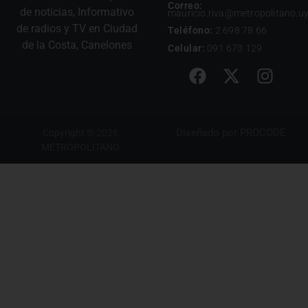
Correo:
de noticias, Informativo
mauricio.riva@metropolitano.u
de radios y TV en Ciudad
Teléfono:
2 698 78 66
de la Costa, Canelones
Celular:
091 673 129
Diseñado por
PROCODE
Copyright © 2026
METROPOLITANO