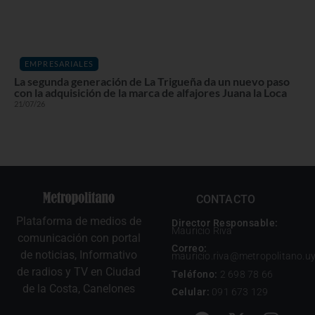
EMPRESARIALES
La segunda generación de La Trigueña da un nuevo paso
con la adquisición de la marca de alfajores Juana la Loca
21/07/26
CONTACTO
Plataforma de medios de
Director Responsable:
Mauricio Riva
comunicación con portal
Correo:
de noticias, Informativo
mauricio.riva@metropolitano.u
de radios y TV en Ciudad
Teléfono:
2 698 78 66
de la Costa, Canelones
Celular:
091 673 129