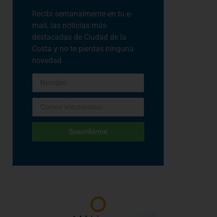
Recibí semanalmente en tu e-
mail, las noticias más
destacadas de Ciudad de la
Costa y no te pierdas ninguna
novedad
Suscribirme