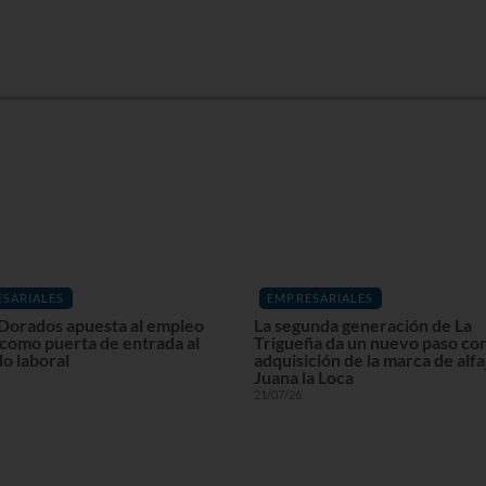
SARIALES
EMPRESARIALES
Dorados apuesta al empleo
La segunda generación de La
 como puerta de entrada al
Trigueña da un nuevo paso con
o laboral
adquisición de la marca de alf
Juana la Loca
21/07/26