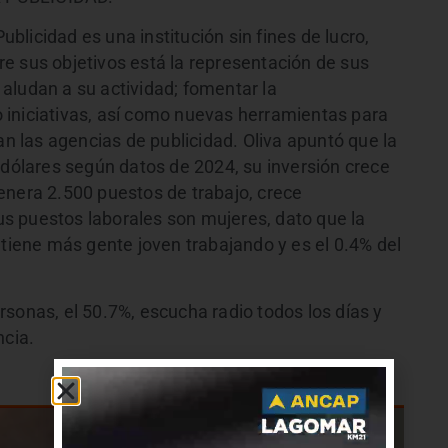
licidad es una institución sin fines de lucro,
e sus objetivos está la representación de sus
aludan a su actividad; fomentar la
 iniciativas, así como nuevas herramientas para
an las agencias de publicidad. Oliva apuntó que la
 dólares según datos de 2024, su inversión crece
enera 2.500 puestos de trabajo, crece
s puestos laborales son mujeres, dato que la
 tiene más gente joven trabajando y es el 0.4% del
sonas, el 50.7%, escucha radio todos los días y
ncia.