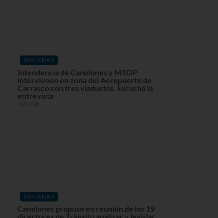
SOCIEDAD
Intendencia de Canelones y MTOP
intervienen en zona del Aeropuerto de
Carrasco con tres viaductos. Escuchá la
entrevista
31/07/26
SOCIEDAD
Canelones propuso en reunión de los 19
directores de Tránsito analizar y legislar