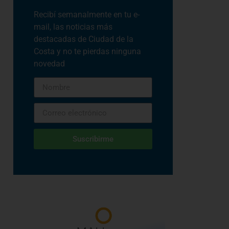
Recibí semanalmente en tu e-
mail, las noticias más
destacadas de Ciudad de la
Costa y no te pierdas ninguna
novedad
Suscribirme