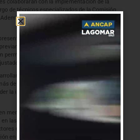
tes colaborarán con la implementación de la
rgo de técnicos especializados de la Comisión
a. Además, los padres que deseen acompañar a
 presentar un consentimiento firmado por las
o previamente por cada centro educativo. Según
n permitirá analizar la situación vacunal de cada
ajustado a cada caso.
rrollará en escuelas de Montevideo, Flores y
 más de 2.200 centros educativos públicos del
er la iniciativa al ámbito privado y prevén que
 en menores de hasta dos años alcanzó el 97% en
n las dosis de refuerzo, llegando al 91% a nivel
ctores que impulsó la coordinación
ción en escuelas.