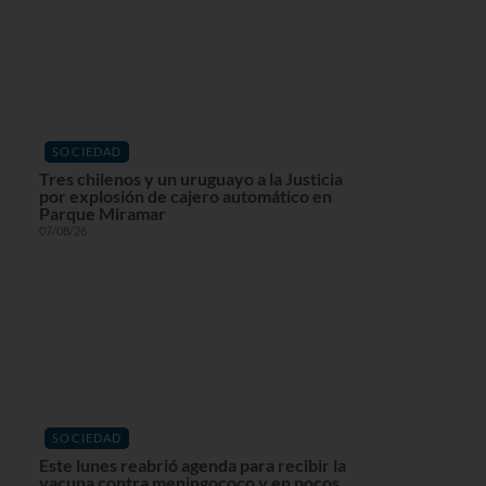
SOCIEDAD
Tres chilenos y un uruguayo a la Justicia
por explosión de cajero automático en
Parque Miramar
07/08/26
SOCIEDAD
Este lunes reabrió agenda para recibir la
vacuna contra meningococo y en pocos