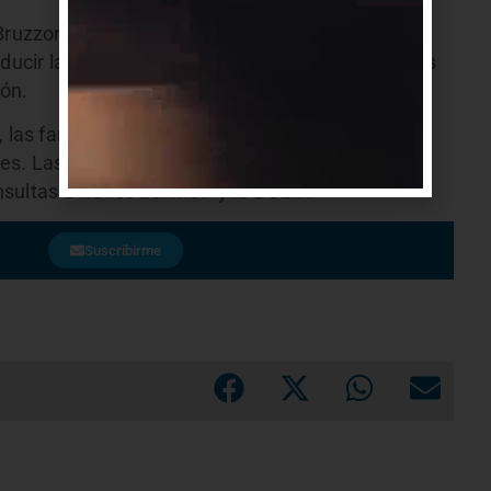
ruzzone, definió la iniciativa como “una política
educir las barreras que enfrentan muchas familias
ón.
 las familias recibirán información detallada
les. Las autoridades indicaron además que
sultas a través del MSP y la DGEIP.
Suscribirme