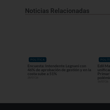
Noticias Relacionadas
POLÍTICA
POLÍT
Encuesta: Intendente Legnani con
Edil Ma
46% de aprobación de gestión y en la
unifica
costa sube a 51%
Primari
polémi
28/07/26
16/07/26