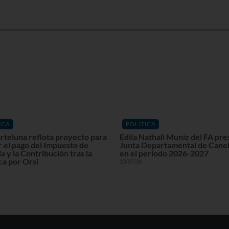
ICA
POLÍTICA
rteluna reflota proyecto para
Edila Nathali Muniz del FA pre
r el pago del Impuesto de
Junta Departamental de Cane
a y la Contribución tras la
en el período 2026-2027
ca por Orsi
13/07/26