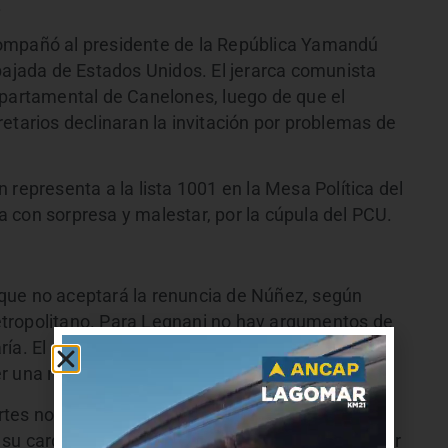
.
ompañó al presidente de la República Yamandú
bajada de Estados Unidos. El jerarca comunista
epartamental de Canelones, luego de que el
etarios declinaran la invitación por problemas de
 representa a la lista 1001 en la Mesa Política del
 con sorpresa y malestar, por la cúpula del PCU.
que no aceptará la renuncia de Núñez, según
tropolitano. Para Legnani no hay argumentos de
ía. El Jefe comunal decidió no poner a otra
r una redistribución dentro de la misma área.
artes no se presentó.
Así se prevé que Núñez sea
su cargo. Para esto, el intendente deberá intimar