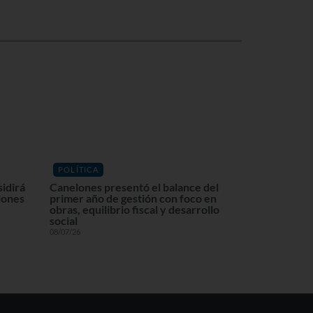
POLÍTICA
sidirá
Canelones presentó el balance del
lones
primer año de gestión con foco en
obras, equilibrio fiscal y desarrollo
social
08/07/26