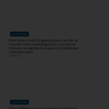
SOCIEDAD
Este lunes reabrió agenda para recibir la
vacuna contra meningococo y en pocos
minutos se agotaron cupos en Canelones
y Montevideo
03/08/26
SOCIEDAD
Tres chilenos y un uruguayo a la Justicia