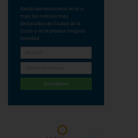
Recibí semanalmente en tu e-
mail, las noticias más
destacadas de Ciudad de la
Costa y no te pierdas ninguna
novedad
Suscribirme