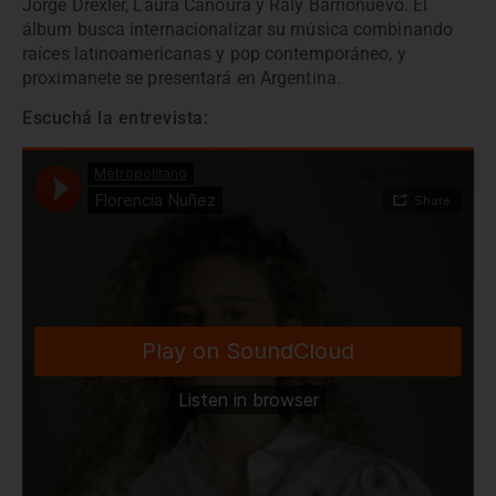
Jorge Drexler, Laura Canoura y Raly Barrionuevo. El
álbum busca internacionalizar su música combinando
raíces latinoamericanas y pop contemporáneo, y
proximanete se presentará en Argentina.
Escuchá la entrevista: