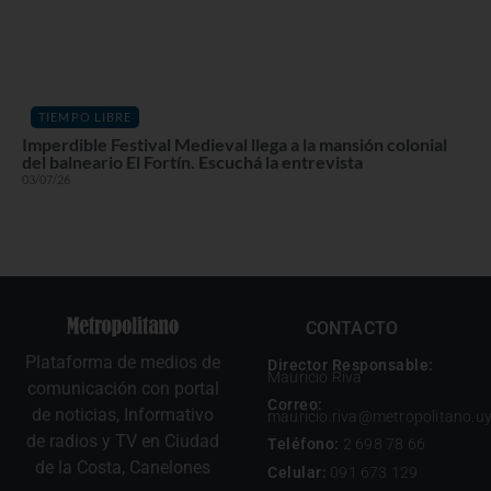
TIEMPO LIBRE
Imperdible Festival Medieval llega a la mansión colonial
del balneario El Fortín. Escuchá la entrevista
03/07/26
CONTACTO
Plataforma de medios de
Director Responsable:
Mauricio Riva
comunicación con portal
Correo:
de noticias, Informativo
mauricio.riva@metropolitano.u
de radios y TV en Ciudad
Teléfono:
2 698 78 66
de la Costa, Canelones
Celular:
091 673 129