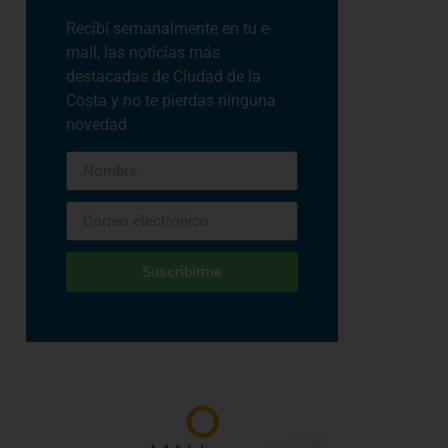
Recibí semanalmente en tu e-
mail, las noticias más
destacadas de Ciudad de la
Costa y no te pierdas ninguna
novedad
Suscribirme