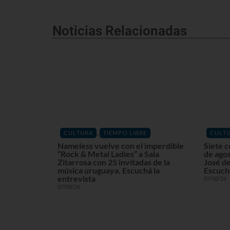
Noticias Relacionadas
,
CULTURA
TIEMPO LIBRE
CULT
Nameless vuelve con el imperdible
Siete c
“Rock & Metal Ladies” a Sala
de agos
Zitarrosa con 25 invitadas de la
José de
música uruguaya. Escuchá la
Escuchá
entrevista
07/08/26
07/08/26