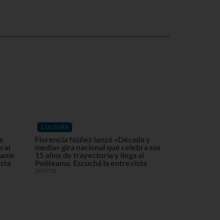
CULTURA
de
Florencia Núñez lanzó «Década y
ral
media» gira nacional que celebra sus
lzame
15 años de trayectoria y llega al
ista
Politeama. Escuchá la entrevista
29/07/26