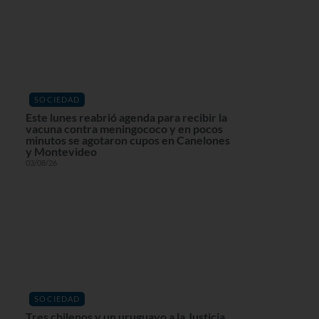
SOCIEDAD
Este lunes reabrió agenda para recibir la
vacuna contra meningococo y en pocos
minutos se agotaron cupos en Canelones
y Montevideo
03/08/26
SOCIEDAD
Tres chilenos y un uruguayo a la Justicia