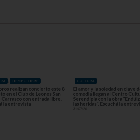
,
URA
TIEMPO LIBRE
CULTURA
oros realizan concierto este 8
El amor y la soledad en clave 
to en el Club de Leones San
comedia llegan al Centro Cultu
 Carrasco con entrada libre.
Serendipia con la obra “Endú
 la entrevista
las heridas”. Escuchá la entrev
31/07/26