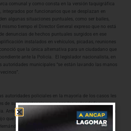
arca comunal y como consta en la versión taquigráfica
o, integrados por funcionarios que se desplazan en
den algunas situaciones puntuales, como ser bailes,
 al mismo tiempo el Director General expreso que no está
 de denuncias de hechos puntuales surgidos en ese
plificación instalados en vehículos, picadas, reuniones
reconoció que la única alternativa para un ciudadano que
pondiente ante la Policía.
El legislador nacionalista, en
s autoridades municipales “se están lavando las manos
vecinos”.
s autoridades policiales en la mayoría de los casos les
s de su competencia y que son las autoridades
a. Ante este planteo el jerarca reconoció que no hay un
ijo que una alternativa podría ser crear un sistema
lo Hernández, denominado Reclamos