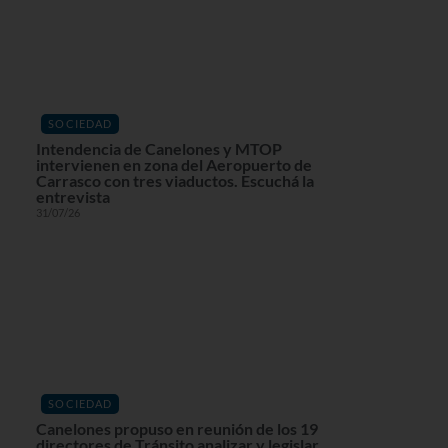
SOCIEDAD
Intendencia de Canelones y MTOP
intervienen en zona del Aeropuerto de
Carrasco con tres viaductos. Escuchá la
entrevista
31/07/26
SOCIEDAD
Canelones propuso en reunión de los 19
directores de Tránsito analizar y legislar