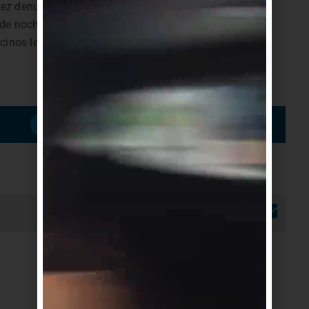
dez denunció que a través de ese sistema constató que
 de noche y los fines de semana, se han incrementado,
inos le trasmiten en ese horario en el cual la
Suscribirme