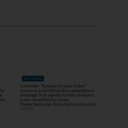
SOCIEDAD
Comisión “Roosevelt para todos”
eño
convoca a movilización y asamblea el
á
domingo 9 de agosto frente al Geant
io.
y son recibidos en Junta
Departamental. Escuchá la entrevista
05/08/26