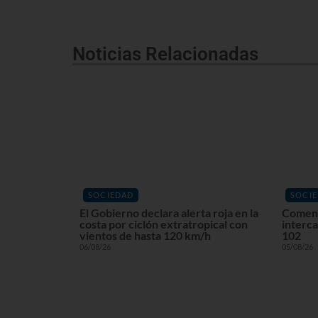
Noticias Relacionadas
SOCIEDAD
SOCI
El Gobierno declara alerta roja en la
Comenz
costa por ciclón extratropical con
interca
vientos de hasta 120 km/h
102
06/08/26
05/08/26