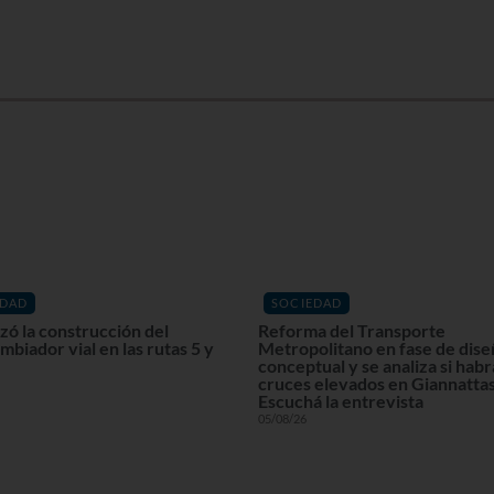
EDAD
SOCIEDAD
ó la construcción del
Reforma del Transporte
mbiador vial en las rutas 5 y
Metropolitano en fase de dis
conceptual y se analiza si habr
cruces elevados en Giannattas
Escuchá la entrevista
05/08/26