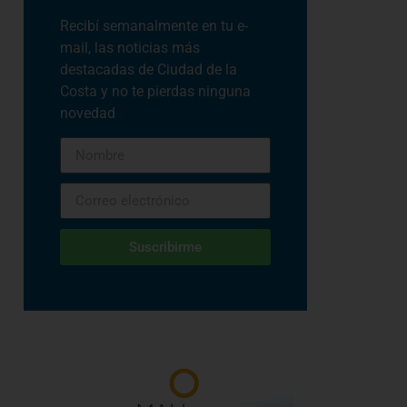
Recibí semanalmente en tu e-
mail, las noticias más
destacadas de Ciudad de la
Costa y no te pierdas ninguna
novedad
Suscribirme