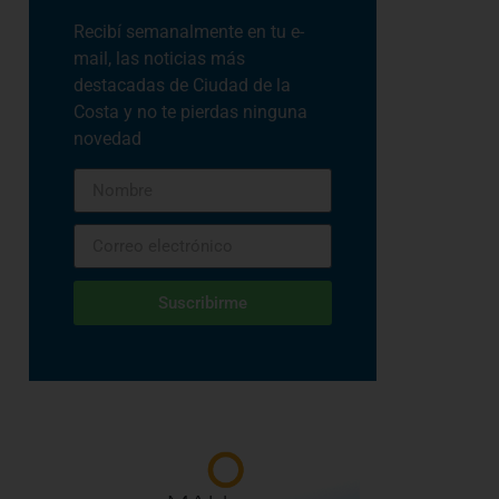
Recibí semanalmente en tu e-
mail, las noticias más
destacadas de Ciudad de la
Costa y no te pierdas ninguna
novedad
Suscribirme