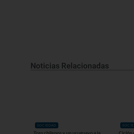
Noticias Relacionadas
SOCIEDAD
SOCI
Tres chilenos y un uruguayo a la
Ciclón 