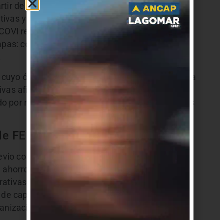
rtir de un intenso trabajo de promoción de
ivas ya habitadas de la modalidad, tanto de
ECOVI reúne hoy a unas 105 cooperativas de
apas: construidas, en obra y en formación
.
 cuyo órgano soberano es la Asamblea, integrada
vas afiliadas. Las funciones ejecutivas las
do por nueve miembros que son electos cada dos
 de FECOVI están definidos como:
revio como solución al problema habitacional
 ahorro previo
ativas de vivienda
s de capacitación cooperativa
anizaciones que pretendan eliminar el déficit