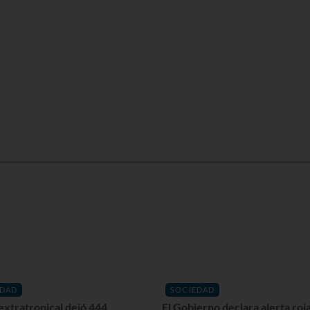
EDAD
SOCIEDAD
extratropical dejó 444
El Gobierno declara alerta roja