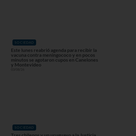
SOCIEDAD
Este lunes reabrió agenda para recibir la
vacuna contra meningococo y en pocos
minutos se agotaron cupos en Canelones
y Montevideo
03/08/26
SOCIEDAD
Tres chilenos y un uruguayo a la Justicia