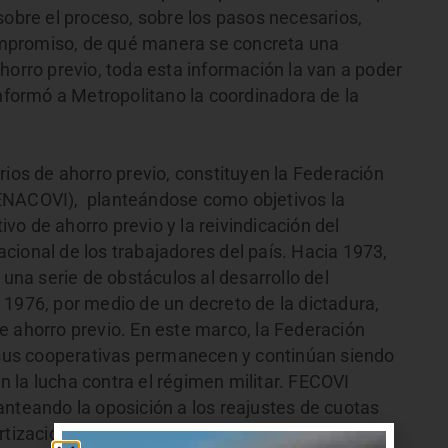
sobre el proceso, sobre los pasos necesarios,
 compromiso, de qué manera se concreta una
horro previo, toda esta información la van a poder
informó a Metropolitano la coordinadora de la
rios de ahorro previo, constituyen la Federación
FENACOVI), planteándose como objetivos la
o de ahorro previo y la reivindicación del
cional de los trabajadores del país. Hacia 1973,
 una serie de obstáculos al desarrollo del
 1976, por medio de un decreto de la dictadura,
e ahorro previo. En este marco, la Federación
us cooperativas permanecen y continúan siendo
 la lucha contra el régimen militar. FECOVI
anteando la oposición a los reajustes de cuotas
rtización de los préstamos.