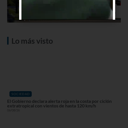
Lo más visto
SOCIEDAD
El Gobierno declara alerta roja en la costa por ciclón
extratropical con vientos de hasta 120 km/h
06/08/26