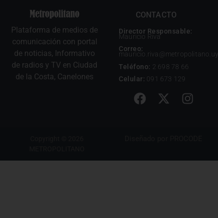
CONTACTO
Plataforma de medios de
Director Responsable:
Mauricio Riva
comunicación con portal
Correo:
de noticias, Informativo
mauricio.riva@metropolitano.u
de radios y TV en Ciudad
Teléfono:
2 698 78 66
de la Costa, Canelones
Celular:
091 673 129
Diseñado por
PROCODE
Copyright © 2026
METROPOLITANO