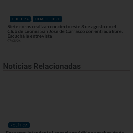
,
CULTURA
TIEMPO LIBRE
Siete coros realizan concierto este 8 de agosto en el
Club de Leones San José de Carrasco con entrada libre.
Escuchá la entrevista
07/08/26
Noticias Relacionadas
POLÍTICA
Encuesta: Intendente Legnani con 46% de aprobación de