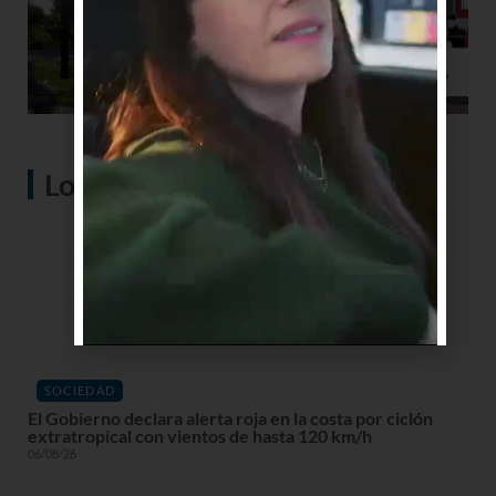
Lo más visto
SOCIEDAD
El Gobierno declara alerta roja en la costa por ciclón
extratropical con vientos de hasta 120 km/h
06/08/26