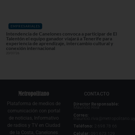
EMPRESARIALES
Intendencia de Canelones convoca a participar de El
Talentón el equipo ganador viajará a Tenerife para
experiencia de aprendizaje, intercambio cultural y
conexión internacional
20/07/26
CONTACTO
Plataforma de medios de
Director Responsable:
Mauricio Riva
comunicación con portal
Correo:
de noticias, Informativo
mauricio.riva@metropolitano.u
de radios y TV en Ciudad
Teléfono:
2 698 78 66
de la Costa, Canelones
Celular:
091 673 129