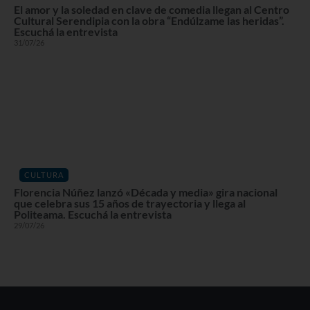
El amor y la soledad en clave de comedia llegan al Centro
Cultural Serendipia con la obra “Endúlzame las heridas”.
Escuchá la entrevista
31/07/26
CULTURA
Florencia Núñez lanzó «Década y media» gira nacional
que celebra sus 15 años de trayectoria y llega al
Politeama. Escuchá la entrevista
29/07/26