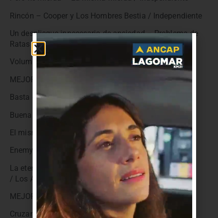
Rincón – Cooper y Los Hombres Bestia / Independiente
Un despliegue innecesario de ansiedad – Problema de
Ratas / Catalina
Volumen I – Bulgaria / Independiente
MEJOR ÁLBUM POP
Basta de música – Martín Buscaglia / MMG
Buena fortuna – Lea Ben Sasson / MMG
El mismo cielo – Milongas Extremas / MMG
Enemy – NME / Independiente
La eternidad y sus tantos sentidos – Mariana Lucía
/ Los Años Luz
MEJOR ÁLBUM DE ROCK Y BLUES
Cruzando la Madrugada – La Marmita / MMG