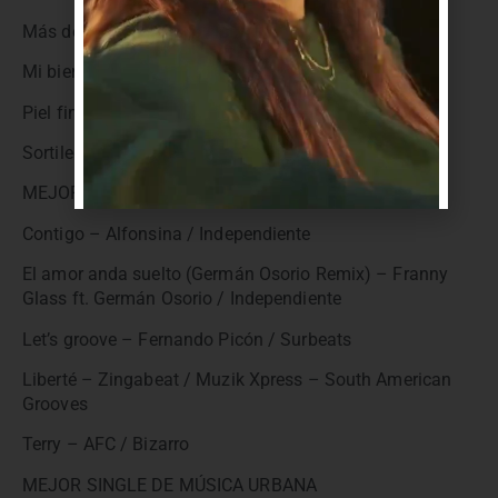
Más de mil historias – Sucia Esquina / Independiente
Mi bien – La Triple Nelson / MMG
Piel fina – Romina Peluffo / Little Butterfly
Sortilegio – Mandrake y Los Druidas / Bizarro
MEJOR SINGLE DE MÚSICA ELECTRÓNICA
Contigo – Alfonsina / Independiente
El amor anda suelto (Germán Osorio Remix) – Franny
Glass ft. Germán Osorio / Independiente
Let’s groove – Fernando Picón / Surbeats
Liberté – Zingabeat / Muzik Xpress – South American
Grooves
Terry – AFC / Bizarro
MEJOR SINGLE DE MÚSICA URBANA