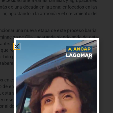
necesidad une a varias familias y agrupaciones
ás de una década en la zona; enfocados en las
iar, apostando a la armonía y el crecimiento del
ncionar una nueva etapa de este proceso barrial
ominación de Olla Jacaranda siendo sede de esta
grantes del colectivo surgiendo la necesidad de la
 que respalde el proyecto y sea, a su vez, un
rtido por las distintas agrupaciones barriales
 saberes, que son completo del necesario
s en conjunto para crear un espacio físico que
o de encuentro y crecimiento para la comunidad
 está siendo construido en Ibirapita y Guayabos,
o y reservado como espacio de encuentro desde
rial de eventos socio-culturales comunitarios.