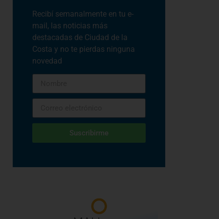
Recibí semanalmente en tu e-
mail, las noticias más
destacadas de Ciudad de la
Costa y no te pierdas ninguna
novedad
Suscribirme