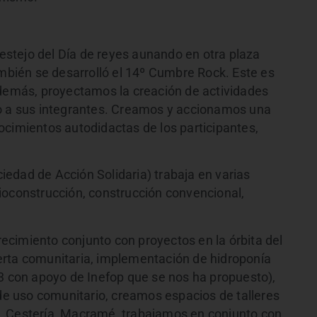
estejo del Día de reyes aunando en otra plaza
ambién se desarrolló el 14º Cumbre Rock. Este es
además, proyectamos la creación de actividades
lo a sus integrantes. Creamos y accionamos una
ocimientos autodidactas de los participantes,
edad de Acción Solidaria) trabaja en varias
, Bioconstrucción, construcción convencional,
cimiento conjunto con proyectos en la órbita del
huerta comunitaria, implementación de hidroponía
23 con apoyo de Inefop que se nos ha propuesto),
 uso comunitario, creamos espacios de talleres
, Cestería, Macramé, trabajamos en conjunto con