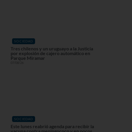
SOCIEDAD
Tres chilenos y un uruguayo a la Justicia
por explosión de cajero automático en
Parque Miramar
07/08/26
SOCIEDAD
Este lunes reabrió agenda para recibir la
vacuna contra meningococo y en pocos