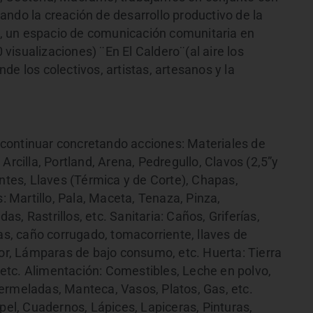
ndo la creación de desarrollo productivo de la
, un espacio de comunicación comunitaria en
isualizaciones) ¨En El Caldero¨(al aire los
e los colectivos, artistas, artesanos y la
continuar concretando acciones: Materiales de
Arcilla, Portland, Arena, Pedregullo, Clavos (2,5”y
entes, Llaves (Térmica y de Corte), Chapas,
s: Martillo, Pala, Maceta, Tenaza, Pinza,
das, Rastrillos, etc. Sanitaria: Caños, Griferías,
cas, caño corrugado, tomacorriente, llaves de
ior, Lámparas de bajo consumo, etc. Huerta: Tierra
etc. Alimentación: Comestibles, Leche en polvo,
ermeladas, Manteca, Vasos, Platos, Gas, etc.
apel, Cuadernos, Lápices, Lapiceras, Pinturas,