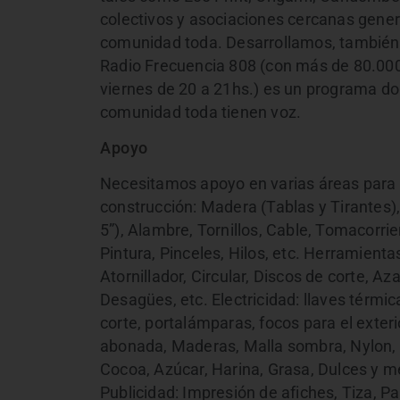
colectivos y asociaciones cercanas genera
comunidad toda. Desarrollamos, también
Radio Frecuencia 808 (con más de 80.000 v
viernes de 20 a 21hs.) es un programa dond
comunidad toda tienen voz.
Apoyo
Necesitamos apoyo en varias áreas para 
construcción: Madera (Tablas y Tirantes), 
5”), Alambre, Tornillos, Cable, Tomacorri
Pintura, Pinceles, Hilos, etc. Herramienta
Atornillador, Circular, Discos de corte, Aza
Desagües, etc. Electricidad: llaves térmi
corte, portalámparas, focos para el exter
abonada, Maderas, Malla sombra, Nylon, 
Cocoa, Azúcar, Harina, Grasa, Dulces y m
Publicidad: Impresión de afiches, Tiza, P