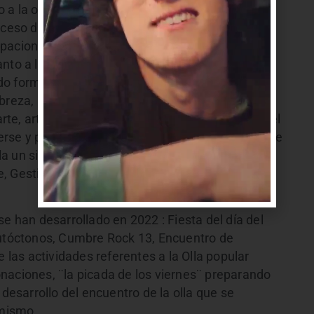
 a la olla popular, que alimenta y sostiene a más
oceso de creación y reconstrucción conjunta
pacional Constructiva/Creativa. Articulando
anto a lo material /económico, entrelazando
do forma a la idea/sueño de una comunidad que
breza, integrada principalmente por niños,
rte, artesanos, docentes y más. La necesidad del
rse y permitirse ser, ha dado vida a esta etapa de
a un sinfín de actividades: Talleres de Macramé,
 Gestión Social, (de porte gratuito para la
e han desarrollado en 2022 : Fiesta del día del
autóctonos, Cumbre Rock 13, Encuentro de
as actividades referentes a la Olla popular
naciones, ¨la picada de los viernes¨ preparando
 desarrollo del encuentro de la olla que se
 mismo.