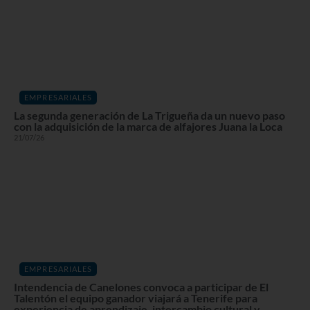
EMPRESARIALES
La segunda generación de La Trigueña da un nuevo paso
con la adquisición de la marca de alfajores Juana la Loca
21/07/26
EMPRESARIALES
Intendencia de Canelones convoca a participar de El
Talentón el equipo ganador viajará a Tenerife para
experiencia de aprendizaje, intercambio cultural y