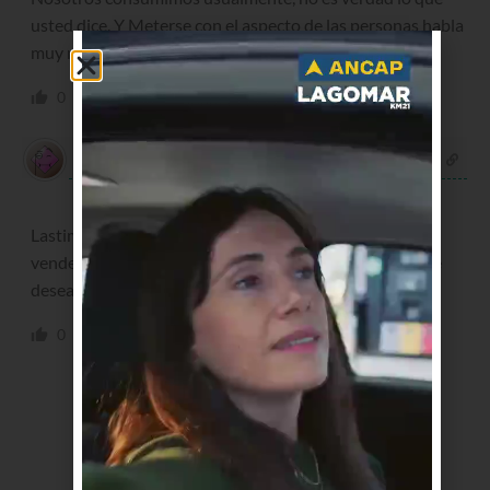
usted dice. Y Meterse con el aspecto de las personas habla
muy mal de usted como ser humano
0
0
Responder
Carlos
hace 3 años
Lastima que venden comida podrida, el aspecto de las
vendedoras es lamentable y la limpieza deja mucho que
desear
0
0
Responder