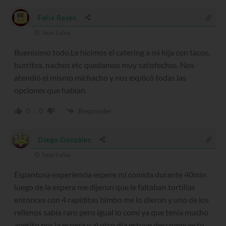
Felix Reyes
hace 3 años
Buenisimo todo.Le hicimos el catering a mi hija con tacos,
burritos, nachos etc quedamos muy satisfechos. Nos
atendió el mismo michacho y nos explicó todas las
opciones que habían.
0
0
Responder
Diego González
hace 3 años
Espantosa experiencia espere mi comida durante 40min
luego de la espera me dijeron que le faltaban tortillas
entonces con 4 rapiditas bimbo me lo dieron y uno de los
rellenos sabía raro pero igual lo comí ya que tenía mucho
apetito por la espera y al otro día estuve descompuesto