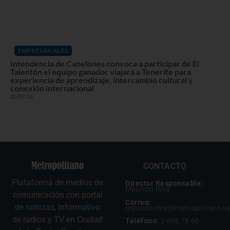
EMPRESARIALES
Intendencia de Canelones convoca a participar de El
Talentón el equipo ganador viajará a Tenerife para
experiencia de aprendizaje, intercambio cultural y
conexión internacional
20/07/26
CONTACTO
Plataforma de medios de
Director Responsable:
Mauricio Riva
comunicación con portal
Correo:
de noticias, Informativo
mauricio.riva@metropolitano.u
de radios y TV en Ciudad
Teléfono:
2 698 78 66