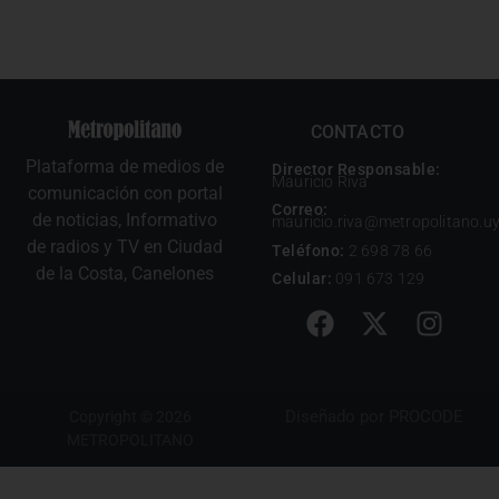
CONTACTO
Plataforma de medios de
Director Responsable:
Mauricio Riva
comunicación con portal
Correo:
de noticias, Informativo
mauricio.riva@metropolitano.u
de radios y TV en Ciudad
Teléfono:
2 698 78 66
de la Costa, Canelones
Celular:
091 673 129
Diseñado por
PROCODE
Copyright © 2026
METROPOLITANO