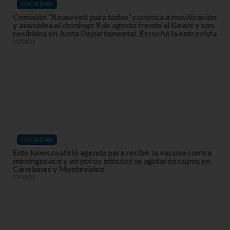
SOCIEDAD
Comisión “Roosevelt para todos” convoca a movilización
y asamblea el domingo 9 de agosto frente al Geant y son
recibidos en Junta Departamental. Escuchá la entrevista
05/08/26
SOCIEDAD
Este lunes reabrió agenda para recibir la vacuna contra
meningococo y en pocos minutos se agotaron cupos en
Canelones y Montevideo
03/08/26