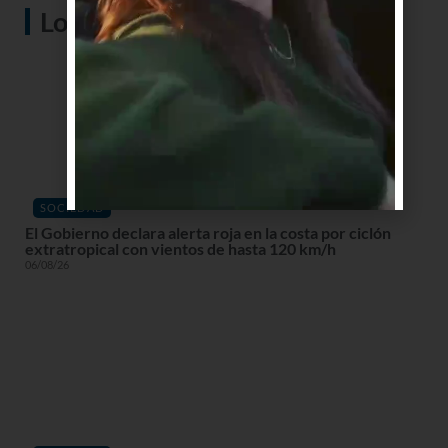
Lo más visto
SOCIEDAD
El Gobierno declara alerta roja en la costa por ciclón
extratropical con vientos de hasta 120 km/h
06/08/26