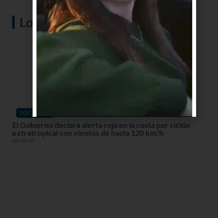
Lo más visto
SOCIEDAD
El Gobierno declara alerta roja en la costa por ciclón
extratropical con vientos de hasta 120 km/h
06/08/26