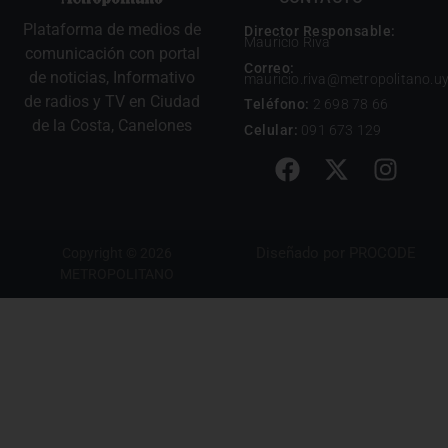
Plataforma de medios de
Director Responsable:
Mauricio Riva
comunicación con portal
Correo:
de noticias, Informativo
mauricio.riva@metropolitano.u
de radios y TV en Ciudad
Teléfono:
2 698 78 66
de la Costa, Canelones
Celular:
091 673 129
Diseñado por
PROCODE
Copyright © 2026
METROPOLITANO