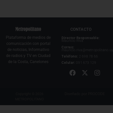
CONTACTO
Plataforma de medios de
Director Responsable:
Mauricio Riva
comunicación con portal
Correo:
de noticias, Informativo
mauricio.riva@metropolitano.u
de radios y TV en Ciudad
Teléfono:
2 698 78 66
de la Costa, Canelones
Celular:
091 673 129
Diseñado por
PROCODE
Copyright © 2026
METROPOLITANO