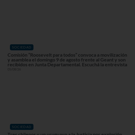
SOCIEDAD
Comisión “Roosevelt para todos” convoca a movilización
y asamblea el domingo 9 de agosto frente al Geant y son
recibidos en Junta Departamental. Escuchá la entrevista
05/08/26
SOCIEDAD
Tres chilenos y un uruguayo a la Justicia por explosión