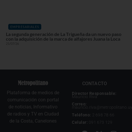
EMPRESARIALES
La segunda generación de La Trigueña da un nuevo paso
con la adquisición de la marca de alfajores Juana la Loca
21/07/26
CONTACTO
Plataforma de medios de
Director Responsable:
Mauricio Riva
comunicación con portal
Correo:
de noticias, Informativo
mauricio.riva@metropolitano.u
de radios y TV en Ciudad
Teléfono:
2 698 78 66
de la Costa, Canelones
Celular:
091 673 129