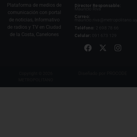
Plataforma de medios de
Director Responsable:
Mauricio Riva
comunicación con portal
Correo:
de noticias, Informativo
mauricio.riva@metropolitano.u
de radios y TV en Ciudad
Teléfono:
2 698 78 66
de la Costa, Canelones
Celular:
091 673 129
Diseñado por
PROCODE
Copyright © 2026
METROPOLITANO