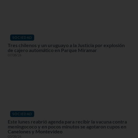
SOCIEDAD
Tres chilenos y un uruguayo a la Justicia por explosión
de cajero automático en Parque Miramar
07/08/26
SOCIEDAD
Este lunes reabrió agenda para recibir la vacuna contra
meningococo y en pocos minutos se agotaron cupos en
Canelones y Montevideo
03/08/26