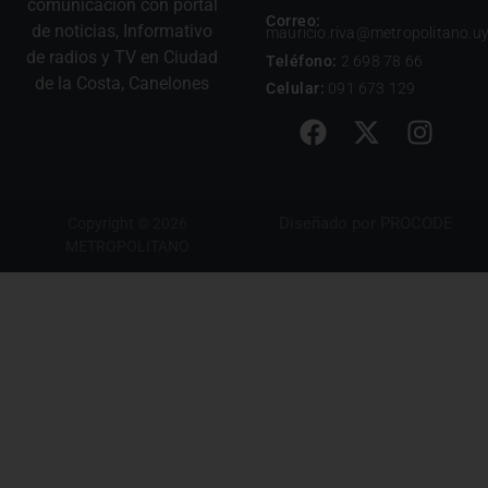
comunicación con portal
Correo:
de noticias, Informativo
mauricio.riva@metropolitano.u
de radios y TV en Ciudad
Teléfono:
2 698 78 66
de la Costa, Canelones
Celular:
091 673 129
Diseñado por
PROCODE
Copyright © 2026
METROPOLITANO