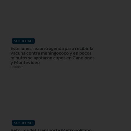
SOCIEDAD
Este lunes reabrió agenda para recibir la
vacuna contra meningococo y en pocos
minutos se agotaron cupos en Canelones
y Montevideo
03/08/26
SOCIEDAD
Reforma del Transporte Metropolitano