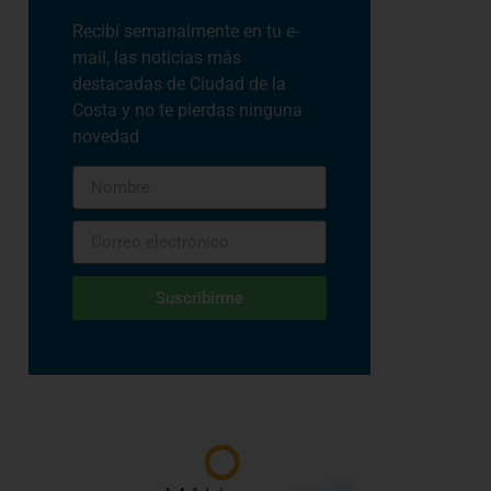
Recibí semanalmente en tu e-
mail, las noticias más
destacadas de Ciudad de la
Costa y no te pierdas ninguna
novedad
Suscribirme