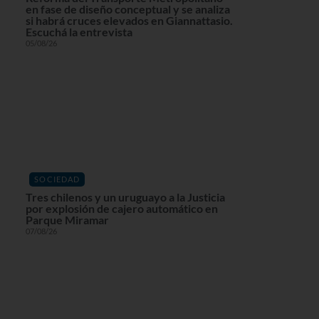
en fase de diseño conceptual y se analiza
si habrá cruces elevados en Giannattasio.
Escuchá la entrevista
05/08/26
SOCIEDAD
Tres chilenos y un uruguayo a la Justicia
por explosión de cajero automático en
Parque Miramar
07/08/26