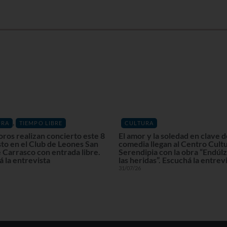
,
URA
TIEMPO LIBRE
CULTURA
oros realizan concierto este 8
El amor y la soledad en clave 
to en el Club de Leones San
comedia llegan al Centro Cultu
 Carrasco con entrada libre.
Serendipia con la obra “Endú
 la entrevista
las heridas”. Escuchá la entrev
31/07/26