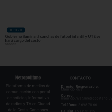
DEPORTE
Gobierno iluminará canchas de futbol infantil y UTE se
hará cargo del costo
07/03/26
CONTACTO
Plataforma de medios de
Director Responsable:
Mauricio Riva
comunicación con portal
Correo:
de noticias, Informativo
mauricio.riva@metropolitano.u
de radios y TV en Ciudad
Teléfono:
2 698 78 66
de la Costa, Canelones
Celular:
091 673 129