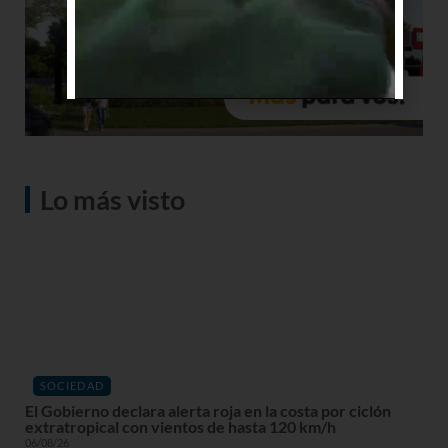
Lo más visto
SOCIEDAD
El Gobierno declara alerta roja en la costa por ciclón
extratropical con vientos de hasta 120 km/h
06/08/26