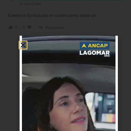
hace 5 años
Exelente Sonia,todo en orden como debe ser.
0
0
Responder