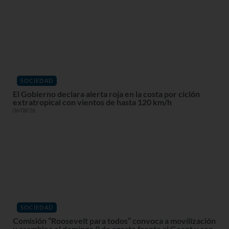
SOCIEDAD
El Gobierno declara alerta roja en la costa por ciclón
extratropical con vientos de hasta 120 km/h
06/08/26
SOCIEDAD
Comisión “Roosevelt para todos” convoca a movilización
y asamblea el domingo 9 de agosto frente al Geant y son