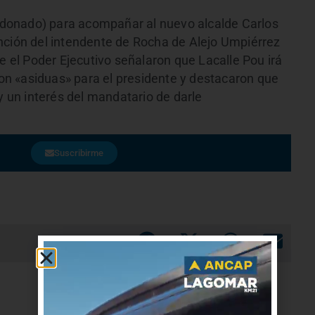
Maldonado) para acompañar al nuevo alcalde Carlos
nción del intendente de Rocha de Alejo Umpiérrez
de el Poder Ejecutivo señalaron que Lacalle Pou irá
 son «asiduas» para el presidente y destacaron que
y un interés del mandatario de darle
Suscribirme