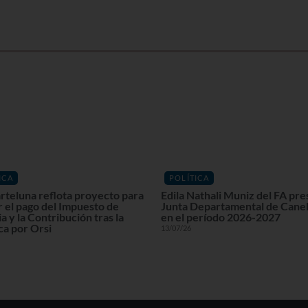
ICA
POLÍTICA
rteluna reflota proyecto para
Edila Nathali Muniz del FA pre
r el pago del Impuesto de
Junta Departamental de Cane
a y la Contribución tras la
en el período 2026-2027
ca por Orsi
13/07/26