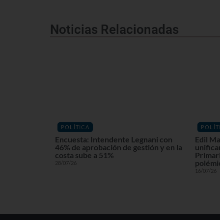
Noticias Relacionadas
POLÍTICA
POLÍT
Encuesta: Intendente Legnani con
Edil Ma
46% de aprobación de gestión y en la
unifica
costa sube a 51%
Primari
polémi
28/07/26
16/07/26