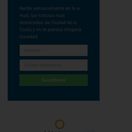
Recibí semanalmente en tu e-
mail, las noticias más
destacadas de Ciudad de la
Costa y no te pierdas ninguna
novedad
Suscribirme