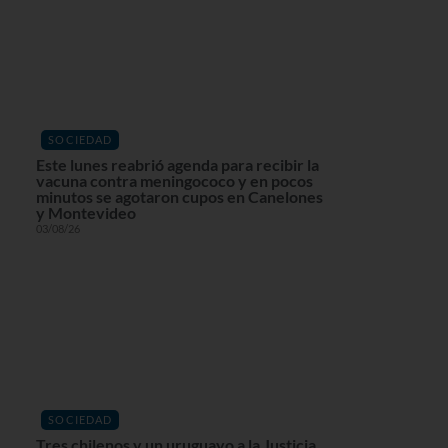
SOCIEDAD
Este lunes reabrió agenda para recibir la
vacuna contra meningococo y en pocos
minutos se agotaron cupos en Canelones
y Montevideo
03/08/26
SOCIEDAD
Tres chilenos y un uruguayo a la Justicia