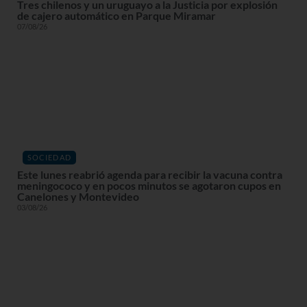
Tres chilenos y un uruguayo a la Justicia por explosión
de cajero automático en Parque Miramar
07/08/26
SOCIEDAD
Este lunes reabrió agenda para recibir la vacuna contra
meningococo y en pocos minutos se agotaron cupos en
Canelones y Montevideo
03/08/26