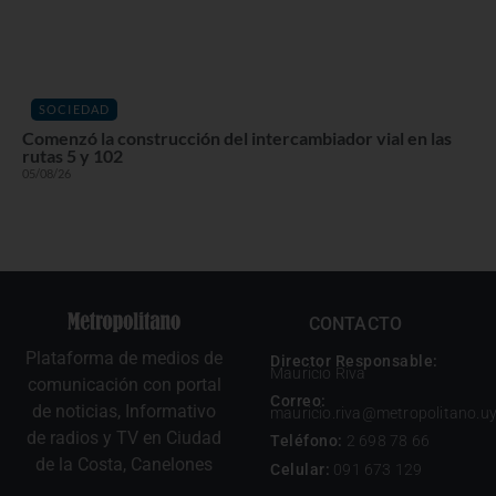
SOCIEDAD
Comenzó la construcción del intercambiador vial en las
rutas 5 y 102
05/08/26
CONTACTO
Plataforma de medios de
Director Responsable:
Mauricio Riva
comunicación con portal
Correo:
de noticias, Informativo
mauricio.riva@metropolitano.u
de radios y TV en Ciudad
Teléfono:
2 698 78 66
de la Costa, Canelones
Celular:
091 673 129