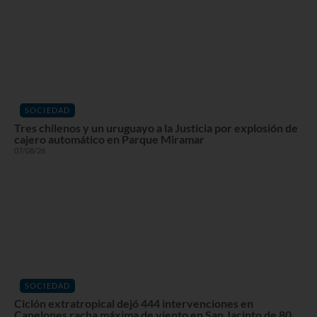
SOCIEDAD
Tres chilenos y un uruguayo a la Justicia por explosión de
cajero automático en Parque Miramar
07/08/26
SOCIEDAD
Ciclón extratropical dejó 444 intervenciones en
Canelones racha máxima de viento en San Jacinto de 80