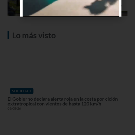
Lo más visto
SOCIEDAD
El Gobierno declara alerta roja en la costa por ciclón
extratropical con vientos de hasta 120 km/h
06/08/26