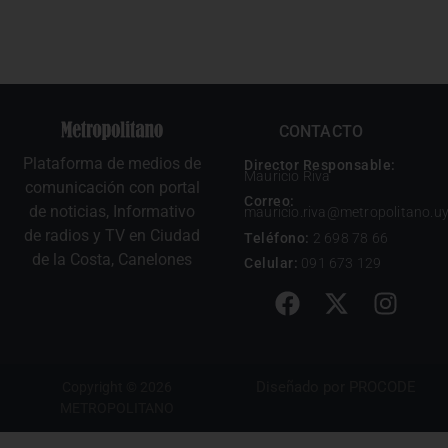
CONTACTO
Plataforma de medios de
Director Responsable:
Mauricio Riva
comunicación con portal
Correo:
de noticias, Informativo
mauricio.riva@metropolitano.u
de radios y TV en Ciudad
Teléfono:
2 698 78 66
de la Costa, Canelones
Celular:
091 673 129
Diseñado por
PROCODE
Copyright © 2026
METROPOLITANO