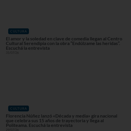
CULTURA
El amor y la soledad en clave de comedia llegan al Centro
Cultural Serendipia con la obra “Endúlzame las heridas”.
Escuchá la entrevista
31/07/26
CULTURA
Florencia Núñez lanzó «Década y media» gira nacional
que celebra sus 15 años de trayectoria y llega al
Politeama. Escuchá la entrevista
29/07/26