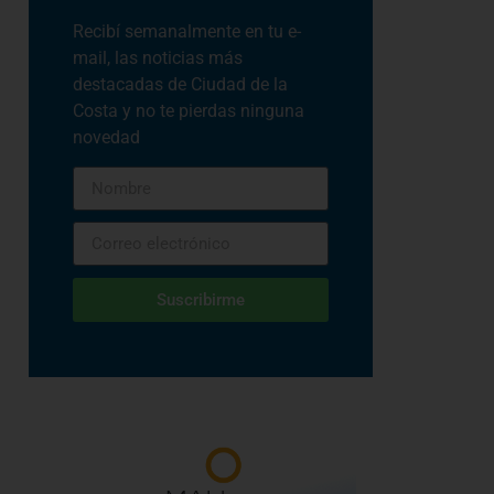
Recibí semanalmente en tu e-
mail, las noticias más
destacadas de Ciudad de la
Costa y no te pierdas ninguna
novedad
Suscribirme