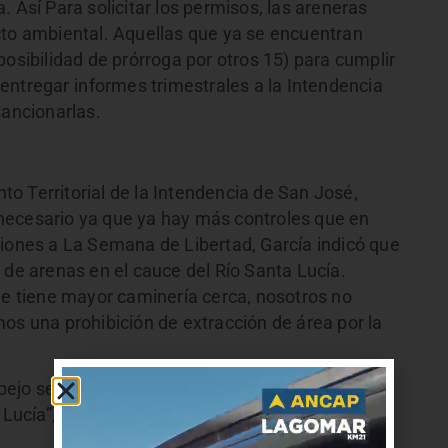
 Así Para solicitar los permisos, las areneras
to ambiental. Aquellas que ya se encuentran
posibilidad de prórroga por otros 15) para cumplir
 entregar
informes trimestrales a la Intendencia
sancionarlas.
o Territorial de la Intendencia de San José,
necesario ya que ya hay más controles que en
ciones a La Semana de Libertad, García indicó que
 de arenas en el cauce del Río Santa Lucía.
ue tiene mayor caminería cerca, nosotros no
os una prohibición de extracción de área por la
pejo sería retroceder “nosotros tenemos
 Lucía”, afirmó.