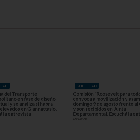
EDAD
SOCIEDAD
a del Transporte
Comisión “Roosevelt para tod
olitano en fase de diseño
convoca a movilización y asam
ual y se analiza si habrá
domingo 9 de agosto frente al
elevados en Giannattasio.
y son recibidos en Junta
 la entrevista
Departamental. Escuchá la ent
05/08/26