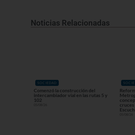
Noticias Relacionadas
SOCIEDAD
SOCI
Comenzó la construcción del
Reform
intercambiador vial en las rutas 5 y
Metrop
102
concept
cruces 
05/08/26
Escuchá
05/08/26