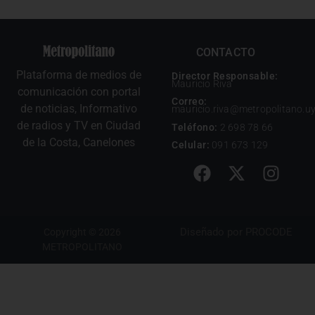
CONTACTO
Plataforma de medios de
Director Responsable:
Mauricio Riva
comunicación con portal
Correo:
de noticias, Informativo
mauricio.riva@metropolitano.u
de radios y TV en Ciudad
Teléfono:
2 698 78 66
de la Costa, Canelones
Celular:
091 673 129
Diseñado por
PROCODE
Copyright © 2026
METROPOLITANO