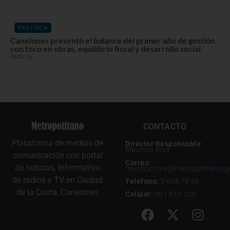
POLÍTICA
Canelones presentó el balance del primer año de gestión
con foco en obras, equilibrio fiscal y desarrollo social
08/07/26
CONTACTO
Plataforma de medios de
Director Responsable:
Mauricio Riva
comunicación con portal
Correo:
de noticias, Informativo
mauricio.riva@metropolitano.u
de radios y TV en Ciudad
Teléfono:
2 698 78 66
de la Costa, Canelones
Celular:
091 673 129