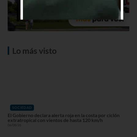
Lo más visto
SOCIEDAD
El Gobierno declara alerta roja en la costa por ciclón
extratropical con vientos de hasta 120 km/h
06/08/26