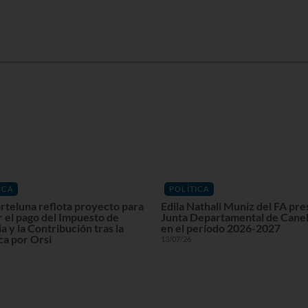
ICA
POLÍTICA
rteluna reflota proyecto para
Edila Nathali Muniz del FA pre
r el pago del Impuesto de
Junta Departamental de Cane
a y la Contribución tras la
en el período 2026-2027
ca por Orsi
13/07/26