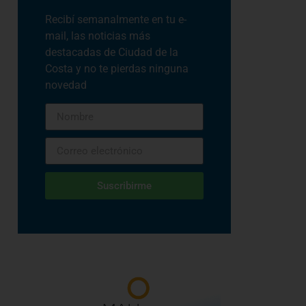
Recibí semanalmente en tu e-
mail, las noticias más
destacadas de Ciudad de la
Costa y no te pierdas ninguna
novedad
Suscribirme