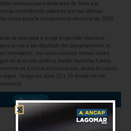
stión comunal para dedicarse de lleno a la
dencia, entendiendo además que las últimas
favoritos para la competencia electoral de 2024.
ndo se precipita o surge el período electoral
ero si vas a ser diputado del departamento, si
como intendente, son unos cuantos meses antes
uir en la acción política donde nuestras fuerza
temente va a forzar el irnos antes, ahora el cuánto
o sigue. Tengo los años 22 y 23 donde no me
e comunal.
Suscribirme