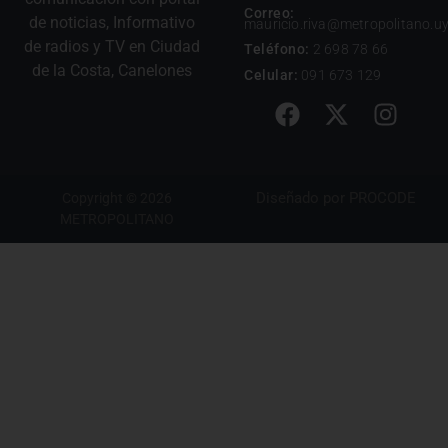
Correo:
de noticias, Informativo
mauricio.riva@metropolitano.u
de radios y TV en Ciudad
Teléfono:
2 698 78 66
de la Costa, Canelones
Celular:
091 673 129
Diseñado por
PROCODE
Copyright © 2026
METROPOLITANO