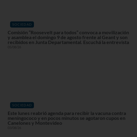
SOCIEDAD
Comisión “Roosevelt para todos” convoca a movilización
y asamblea el domingo 9 de agosto frente al Geant y son
recibidos en Junta Departamental. Escuchá la entrevista
05/08/26
SOCIEDAD
Este lunes reabrió agenda para recibir la vacuna contra
meningococo y en pocos minutos se agotaron cupos en
Canelones y Montevideo
03/08/26