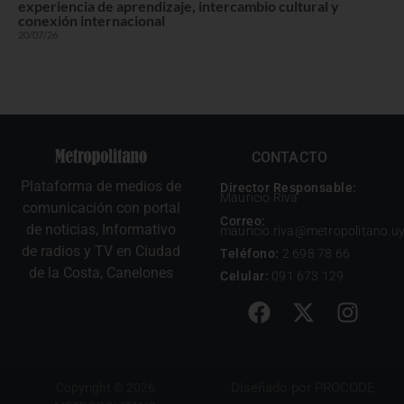
experiencia de aprendizaje, intercambio cultural y
conexión internacional
20/07/26
CONTACTO
Plataforma de medios de
Director Responsable:
Mauricio Riva
comunicación con portal
Correo:
de noticias, Informativo
mauricio.riva@metropolitano.u
de radios y TV en Ciudad
Teléfono:
2 698 78 66
de la Costa, Canelones
Celular:
091 673 129
Diseñado por
PROCODE
Copyright © 2026