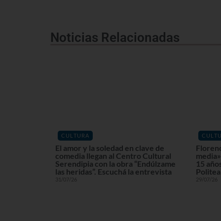
Noticias Relacionadas
CULTURA
CULT
El amor y la soledad en clave de
Floren
comedia llegan al Centro Cultural
media» 
Serendipia con la obra “Endúlzame
15 años
las heridas”. Escuchá la entrevista
Politea
31/07/26
29/07/26