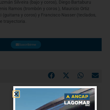
Guzmán Silveira (bajo y coros), Diego Bartaburu
Denis Ramos (trombón y coros ), Mauricio Ortiz
i (guitarra y coros) y Francisco Nasser (teclados,
e trayectoria.
Suscribirme