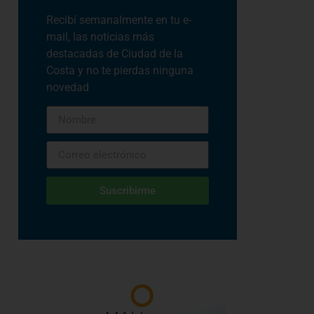
Recibí semanalmente en tu e-
mail, las noticias más
destacadas de Ciudad de la
Costa y no te pierdas ninguna
novedad
Suscribirme