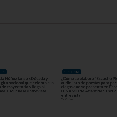
URA
CULTURA
cia Núñez lanzó «Década y
¿Cómo se elaboró “Escucho Pi
gira nacional que celebra sus
audiolibro de poesías para pe
 de trayectoria y llega al
ciegas que se presenta en Esp
ma. Escuchá la entrevista
DINAMO de Atlántida?. Escuch
entrevista
29/07/26