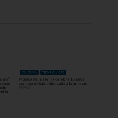
,
CULTURA
TIEMPO LIBRE
enso”
Música de la Tierra celebra 15 años
rsonas
con una edición dedicada a la amistad
acio
28/07/26
á la