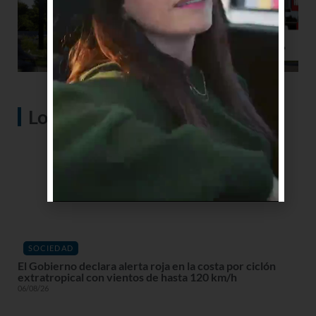
Lo más visto
SOCIEDAD
El Gobierno declara alerta roja en la costa por ciclón
extratropical con vientos de hasta 120 km/h
06/08/26