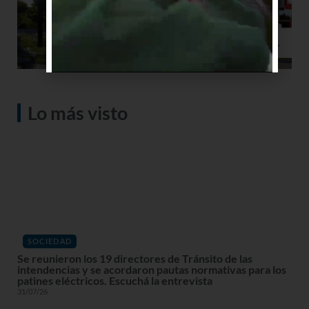
Lo más visto
SOCIEDAD
Se reunieron los 19 directores de Tránsito de las
intendencias y se acordaron pautas normativas para los
patines eléctricos. Escuchá la entrevista
31/07/26