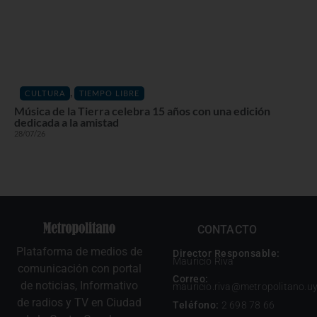
,
CULTURA
TIEMPO LIBRE
Música de la Tierra celebra 15 años con una edición
dedicada a la amistad
28/07/26
CONTACTO
Plataforma de medios de
Director Responsable:
Mauricio Riva
comunicación con portal
Correo:
de noticias, Informativo
mauricio.riva@metropolitano.u
de radios y TV en Ciudad
Teléfono:
2 698 78 66